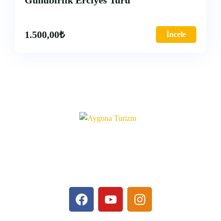
Günübirlik Erciyes Turu
1.500,00
₺
İncele