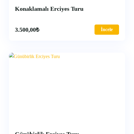
Konaklamalı Erciyes Turu
3.500,00
₺
İncele