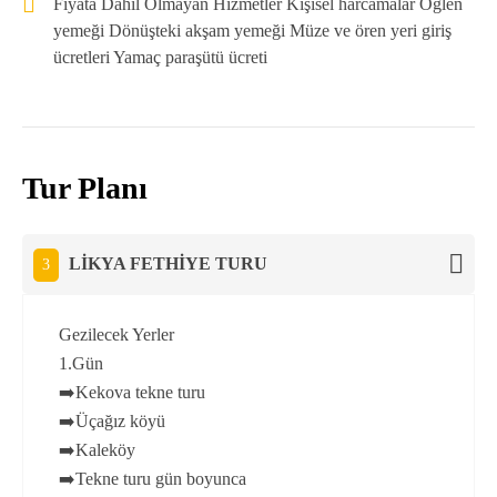
Fiyata Dahil Olmayan Hizmetler Kişisel harcamalar Öğlen
yemeği Dönüşteki akşam yemeği Müze ve ören yeri giriş
ücretleri Yamaç paraşütü ücreti
Tur Planı
LİKYA FETHİYE TURU
3
Gezilecek Yerler
1.Gün
➡️Kekova tekne turu
➡️Üçağız köyü
➡️Kaleköy
➡️Tekne turu gün boyunca