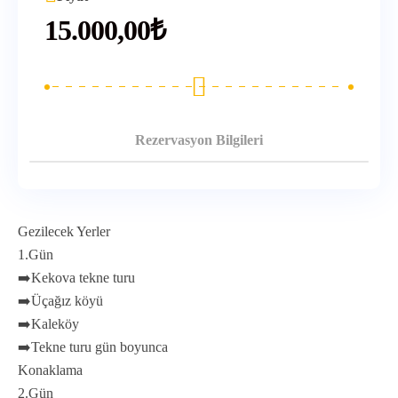
15.000,00
₺
Rezervasyon Bilgileri
Gezilecek Yerler
1.Gün
➡️Kekova tekne turu
➡️Üçağız köyü
➡️Kaleköy
➡️Tekne turu gün boyunca
Konaklama
2.Gün