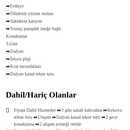
➡️Fethiye
➡️Ölüdeniz yüzme molası
➡️Saklıkent kanyon
➡️Yamaç paraşütü isteğe bağlı
Konaklama
3.Gün
➡️Dalyan
➡️İztuzu plajı
➡️Kral mezarlıkları
➡️Dalyan kanal tekne turu
Dahil/Hariç Olanlar
Fiyata Dahil Hizmetler ➡️3 gün sabah kahvaltısı ➡️Kekova
tekne turu ➡️Ulaşım ➡️Dalyan kanal tekne turu ➡️2 gece
konaklama ➡️2 akşam yemeği otelde