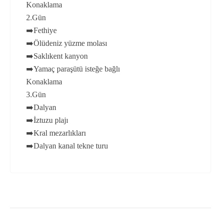
Konaklama
2.Gün
➡️Fethiye
➡️Ölüdeniz yüzme molası
➡️Saklıkent kanyon
➡️Yamaç paraşütü isteğe bağlı
Konaklama
3.Gün
➡️Dalyan
➡️İztuzu plajı
➡️Kral mezarlıkları
➡️Dalyan kanal tekne turu