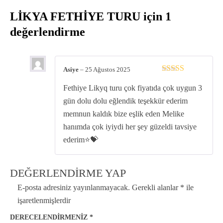
LİKYA FETHİYE TURU
için 1
değerlendirme
Asiye
–
25 Ağustos 2025
5 üzerinden
5
Fethiye Likyq turu çok fiyatıda çok uygun 3
oy aldı
gün dolu dolu eğlendik teşekkür ederim
memnun kaldık bize eşlik eden Melike
hanımda çok iyiydi her şey güzeldi tavsiye
ederim⭐️💝
DEĞERLENDIRME YAP
E-posta adresiniz yayınlanmayacak.
Gerekli alanlar
*
ile
işaretlenmişlerdir
DERECELENDIRMENIZ
*